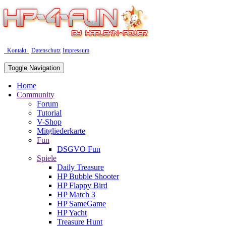
Kontakt
Datenschutz
Impressum
Toggle Navigation
Home
Community
Forum
Tutorial
V-Shop
Mitgliederkarte
Fun
DSGVO Fun
Spiele
Daily Treasure
HP Bubble Shooter
HP Flappy Bird
HP Match 3
HP SameGame
HP Yacht
Treasure Hunt