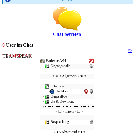
Chat betreten
0
User im Chat
©
TEAMSPEAK
Harlekins Welt
Eingangshalle
« ★ » Allgemein « ★ »
Laberecke
Harlekin
Quasselbox
Up & Download
« ❑ » Intern « ❑ »
Besprechung
« ● » Abwesend « ● »