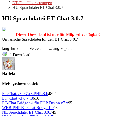
ET-Chat Übersetzungen
HU Sprachdatei ET-Chat 3.0.7
HU Sprachdatei ET-Chat 3.0.7
Dieser Download ist nur für Mitglied verfügbar!
Ungarische Sprachdatei für den ET-Chat 3.0.7
lang_hu.xml ins Verzeichnis ../lang kopieren
1
Download
Harlekin
Meist gedownloadet:
ET-Chat-v3.0.7-r3-PHP-8-b
4895
ET–Chat v3.0.7 r3
616
ET-Chat Bridge v4 für PHP Fusion v7.x
95
WEB-PHP ET-Chat Bridge 1.0
53
NL Sprachdatei ET-Chat 3.0.7
45