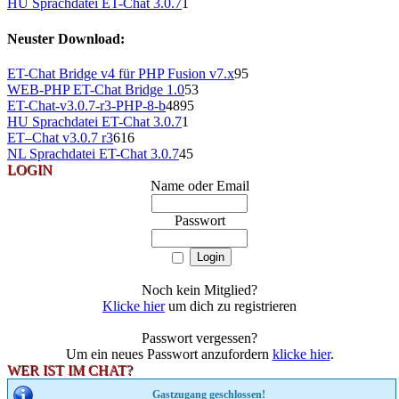
HU Sprachdatei ET-Chat 3.0.7
1
Neuster Download:
ET-Chat Bridge v4 für PHP Fusion v7.x
95
WEB-PHP ET-Chat Bridge 1.0
53
ET-Chat-v3.0.7-r3-PHP-8-b
4895
HU Sprachdatei ET-Chat 3.0.7
1
ET–Chat v3.0.7 r3
616
NL Sprachdatei ET-Chat 3.0.7
45
LOGIN
Name oder Email
Passwort
Noch kein Mitglied?
Klicke hier
um dich zu registrieren
Passwort vergessen?
Um ein neues Passwort anzufordern
klicke hier
.
WER IST IM CHAT?
Gastzugang geschlossen!