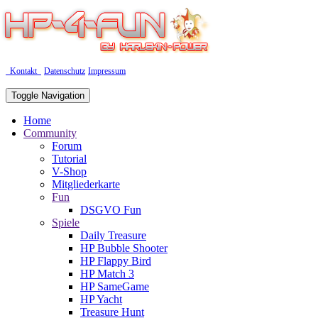
Kontakt
Datenschutz
Impressum
Toggle Navigation
Home
Community
Forum
Tutorial
V-Shop
Mitgliederkarte
Fun
DSGVO Fun
Spiele
Daily Treasure
HP Bubble Shooter
HP Flappy Bird
HP Match 3
HP SameGame
HP Yacht
Treasure Hunt