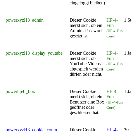
eingeloggt bleiben).
powerxyzH3_admin
Dieser Cookie
HP-4-
1 S
merkt sich, ob ein
Fun
Admin- Passwort
(HP-4-Fun
gesetzt ist.
Core)
powerxyzH3_display_youtube
Dieser Cookie
HP-4-
1 J
merkt sich, ob
Fun
YouTube Videos
(HP-4-Fun
abgespielt werden
Core)
dürfen oder nicht.
powerhp4f_box
Dieser Cookie
HP-4-
1 J
merkt sich, ob ein
Fun
Benutzer eine Box
(HP-4-Fun
geöffnet oder
Core)
geschlossen hat.
powerxyzH3_cookie_control
Dieser Cookie
HP-4-
30 