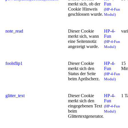
merkt sich, ob der
Fun
Cookie Hinweis
(HP-4-Fun
geschlossen wurde.
Modul)
note_read
Dieser Cookie
HP-4-
var
merkt sich, wann
Fun
eine Seitennotiz
(HP-4-Fun
angezeigt wurde.
Modul)
foolsflip1
Dieser Cookie
HP-4-
15
merkt sich den
Fun
Min
Status der Seite
(HP-4-Fun
beim Aprilscherz.
Modul)
glitter_text
Dieser Cookie
HP-4-
1 T
merkt sich den
Fun
eingegebenen Text
(HP-4-Fun
beim
Modul)
Glittertextgenerator.