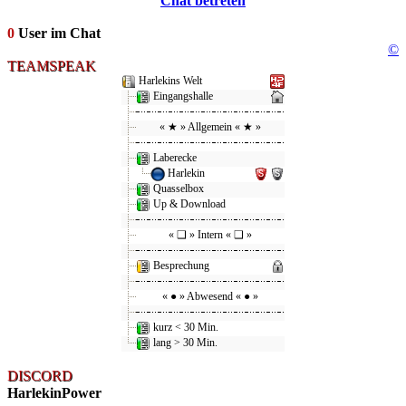
Chat betreten
0
User im Chat
©
TEAMSPEAK
Harlekins Welt
Eingangshalle
« ★ » Allgemein « ★ »
Laberecke
Harlekin
Quasselbox
Up & Download
« ❑ » Intern « ❑ »
Besprechung
« ● » Abwesend « ● »
kurz < 30 Min.
lang > 30 Min.
DISCORD
HarlekinPower