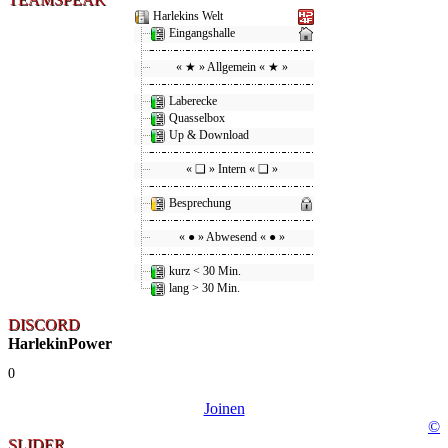
Harlekins Welt
Eingangshalle
« ★ » Allgemein « ★ »
Laberecke
Quasselbox
Up & Download
« ❑ » Intern « ❑ »
Besprechung
« ● » Abwesend « ● »
kurz < 30 Min.
lang > 30 Min.
DISCORD
HarlekinPower
0
Joinen
©
SLIDER