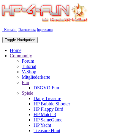
Kontakt
Datenschutz
Impressum
Toggle Navigation
Home
Community
Forum
Tutorial
V-Shop
Mitgliederkarte
Fun
DSGVO Fun
Spiele
Daily Treasure
HP Bubble Shooter
HP Flappy Bird
HP Match 3
HP SameGame
HP Yacht
Treasure Hunt