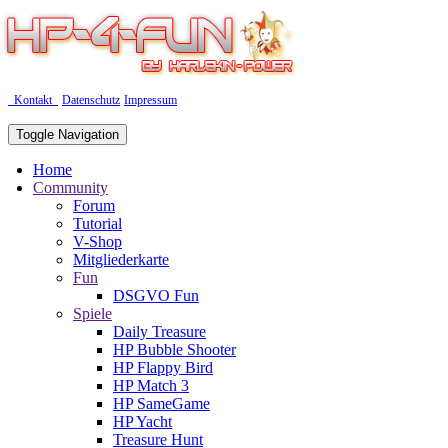
Kontakt
Datenschutz
Impressum
Toggle Navigation
Home
Community
Forum
Tutorial
V-Shop
Mitgliederkarte
Fun
DSGVO Fun
Spiele
Daily Treasure
HP Bubble Shooter
HP Flappy Bird
HP Match 3
HP SameGame
HP Yacht
Treasure Hunt