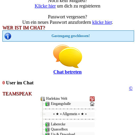
Noch kein Mitglied?
Klicke hier
um dich zu registrieren
Passwort vergessen?
Um ein neues Passwort anzufordern
klicke hier
.
WER IST IM CHAT?
Gastzugang geschlossen!
Chat betreten
0
User im Chat
©
TEAMSPEAK
Harlekins Welt
Eingangshalle
« ★ » Allgemein « ★ »
Laberecke
Quasselbox
Up & Download