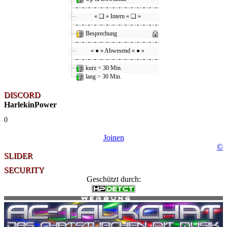
« ❑ » Intern « ❑ »
Besprechung
« ● » Abwesend « ● »
kurz < 30 Min.
lang > 30 Min.
DISCORD
HarlekinPower
0
Joinen
©
SLIDER
SECURITY
Geschützt durch: