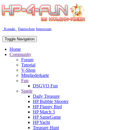
Kontakt
Datenschutz
Impressum
Toggle Navigation
Home
Community
Forum
Tutorial
V-Shop
Mitgliederkarte
Fun
DSGVO Fun
Spiele
Daily Treasure
HP Bubble Shooter
HP Flappy Bird
HP Match 3
HP SameGame
HP Yacht
Treasure Hunt