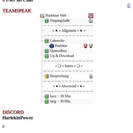
©
TEAMSPEAK
Harlekins Welt
Eingangshalle
« ★ » Allgemein « ★ »
Laberecke
Harlekin
Quasselbox
Up & Download
« ❑ » Intern « ❑ »
Besprechung
« ● » Abwesend « ● »
kurz < 30 Min.
lang > 30 Min.
DISCORD
HarlekinPower
0