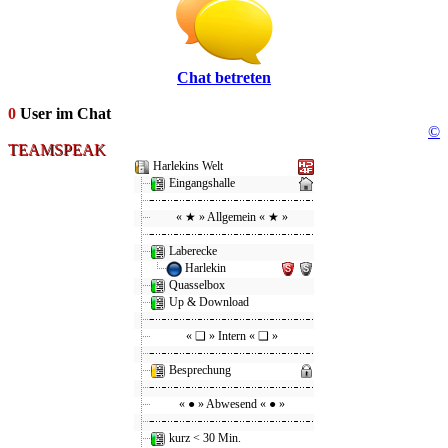
Chat betreten
0
User im Chat
©
TEAMSPEAK
Harlekins Welt
Eingangshalle
« ★ » Allgemein « ★ »
Laberecke
Harlekin
Quasselbox
Up & Download
« ❑ » Intern « ❑ »
Besprechung
« ● » Abwesend « ● »
kurz < 30 Min.