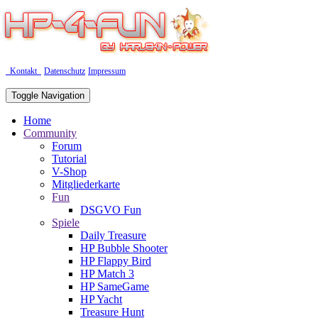
Kontakt
Datenschutz
Impressum
Toggle Navigation
Home
Community
Forum
Tutorial
V-Shop
Mitgliederkarte
Fun
DSGVO Fun
Spiele
Daily Treasure
HP Bubble Shooter
HP Flappy Bird
HP Match 3
HP SameGame
HP Yacht
Treasure Hunt