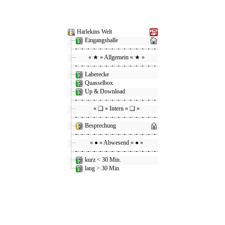
Harlekins Welt
Eingangshalle
« ★ » Allgemein « ★ »
Laberecke
Quasselbox
Up & Download
« ❑ » Intern « ❑ »
Besprechung
« ● » Abwesend « ● »
kurz < 30 Min.
lang > 30 Min.