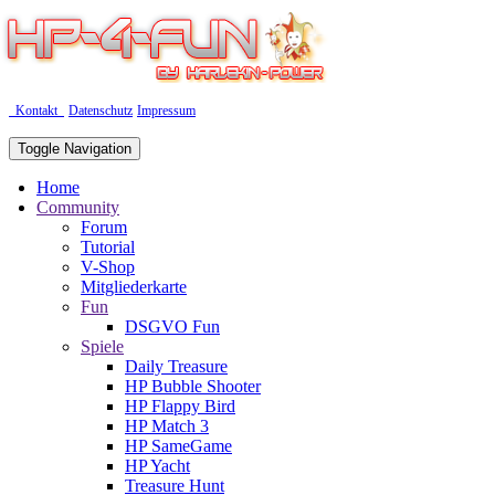
Kontakt
Datenschutz
Impressum
Toggle Navigation
Home
Community
Forum
Tutorial
V-Shop
Mitgliederkarte
Fun
DSGVO Fun
Spiele
Daily Treasure
HP Bubble Shooter
HP Flappy Bird
HP Match 3
HP SameGame
HP Yacht
Treasure Hunt