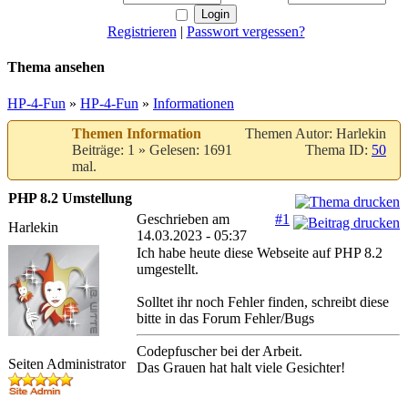
Registrieren
|
Passwort vergessen?
Thema ansehen
HP-4-Fun
»
HP-4-Fun
»
Informationen
Themen Information
Themen Autor: Harlekin
Beiträge: 1 » Gelesen: 1691
Thema ID:
50
mal.
PHP 8.2 Umstellung
Geschrieben am
#1
Harlekin
14.03.2023 - 05:37
Ich habe heute diese Webseite auf PHP 8.2
umgestellt.
Solltet ihr noch Fehler finden, schreibt diese
bitte in das Forum Fehler/Bugs
Codepfuscher bei der Arbeit.
Seiten Administrator
Das Grauen hat halt viele Gesichter!