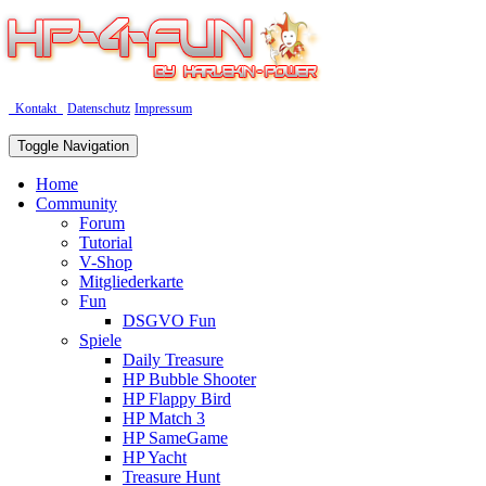
Kontakt
Datenschutz
Impressum
Toggle Navigation
Home
Community
Forum
Tutorial
V-Shop
Mitgliederkarte
Fun
DSGVO Fun
Spiele
Daily Treasure
HP Bubble Shooter
HP Flappy Bird
HP Match 3
HP SameGame
HP Yacht
Treasure Hunt