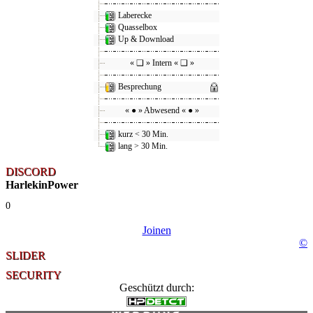
Laberecke
Quasselbox
Up & Download
« ❑ » Intern « ❑ »
Besprechung
« ● » Abwesend « ● »
kurz < 30 Min.
lang > 30 Min.
DISCORD
HarlekinPower
0
Joinen
©
SLIDER
SECURITY
Geschützt durch: