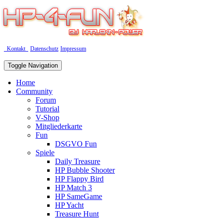
Kontakt
Datenschutz
Impressum
Toggle Navigation
Home
Community
Forum
Tutorial
V-Shop
Mitgliederkarte
Fun
DSGVO Fun
Spiele
Daily Treasure
HP Bubble Shooter
HP Flappy Bird
HP Match 3
HP SameGame
HP Yacht
Treasure Hunt