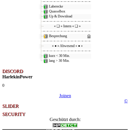
Laberecke
Quasselbox
Up & Download
« ❑ » Intern « ❑ »
Besprechung
« ● » Abwesend « ● »
kurz < 30 Min.
lang > 30 Min.
DISCORD
HarlekinPower
0
Joinen
©
SLIDER
SECURITY
Geschützt durch: