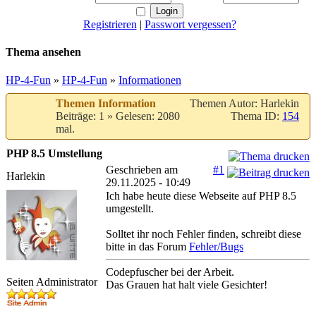
Registrieren
|
Passwort vergessen?
Thema ansehen
HP-4-Fun
»
HP-4-Fun
»
Informationen
Themen Information
Themen Autor: Harlekin
Beiträge: 1 » Gelesen: 2080
Thema ID:
154
mal.
PHP 8.5 Umstellung
Geschrieben am
#1
Harlekin
29.11.2025 - 10:49
Ich habe heute diese Webseite auf PHP 8.5
umgestellt.
Solltet ihr noch Fehler finden, schreibt diese
bitte in das Forum
Fehler/Bugs
Codepfuscher bei der Arbeit.
Seiten Administrator
Das Grauen hat halt viele Gesichter!